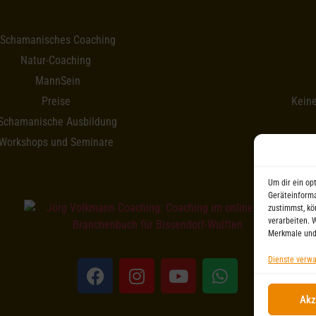
Schamanisches Coaching
Natur-Coaching
MannSein
Preise
Kein
Schamanische Ausbildung
Workshops und Seminare
Um dir ein op
Geräteinforma
zustimmst, kö
verarbeiten. 
Merkmale und
Dienste verwa
Akz