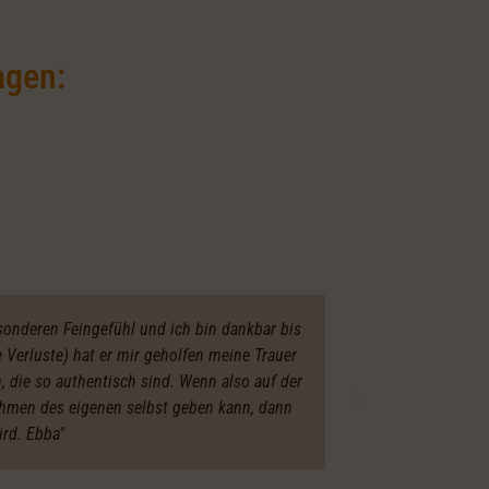
agen:
esonderen Feingefühl und ich bin dankbar bis
Bewertung
Verluste) hat er mir geholfen meine Trauer
ermöglicht mi
, die so authentisch sind. Wenn also auf der
so authentisc
ehmen des eigenen selbst geben kann, dann
rd. Ebba"