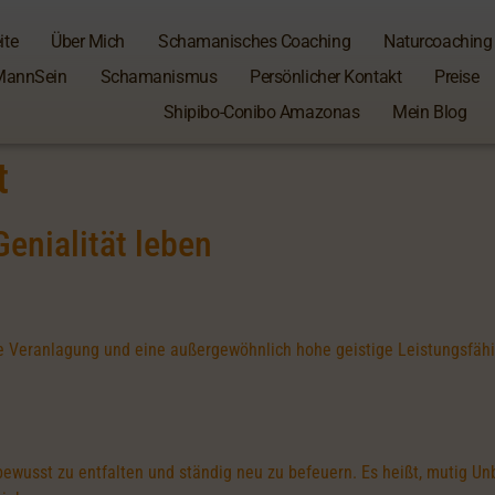
ite
Über Mich
Schamanisches Coaching
Naturcoaching
MannSein
Schamanismus
Persönlicher Kontakt
Preise
Shipibo-Conibo Amazonas
Mein Blog
t
enialität leben
e Veranlagung und eine außergewöhnlich hohe geistige Leistungsfähig
 bewusst zu entfalten und ständig neu zu befeuern. Es heißt, mutig 