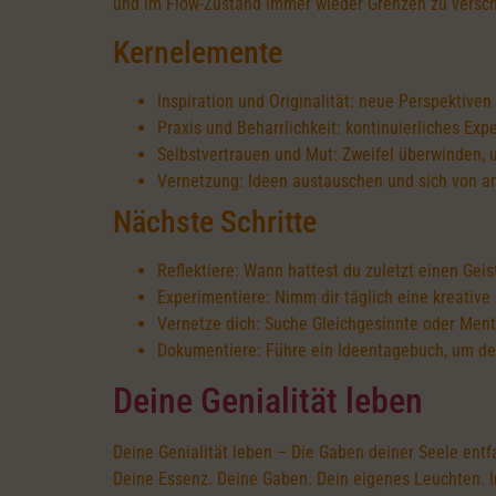
und im Flow-Zustand immer wieder Grenzen zu versc
Kernelemente
Inspiration und Originalität: neue Perspektive
Praxis und Beharrlichkeit: kontinuierliches Ex
Selbstvertrauen und Mut: Zweifel überwinden,
Vernetzung: Ideen austauschen und sich von an
Nächste Schritte
Reflektiere: Wann hattest du zuletzt einen Geis
Experimentiere: Nimm dir täglich eine kreative
Vernetze dich: Suche Gleichgesinnte oder Ment
Dokumentiere: Führe ein Ideentagebuch, um de
Deine Genialität leben
Deine Genialität leben – Die Gaben deiner Seele entfa
Deine Essenz. Deine Gaben. Dein eigenes Leuchten. In e