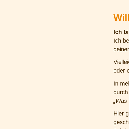
Wi
Ich b
Ich be
deine
Vielle
oder o
In me
durch
„Was 
Hier 
gesch