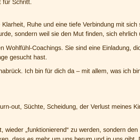
t für Schritt.
Klarheit, Ruhe und eine tiefe Verbindung mit sich
urde, sondern weil sie den Mut finden, sich ehrlich
n Wohlfühl-Coachings. Sie sind eine Einladung, di
nge gesucht hast.
abrück. Ich bin für dich da – mit allem, was ich bi
rn-out, Süchte, Scheidung, der Verlust meines Ki
t, wieder „funktionierend“ zu werden, sondern den 
ken, dass es mehr um uns herum und in uns gibt. D