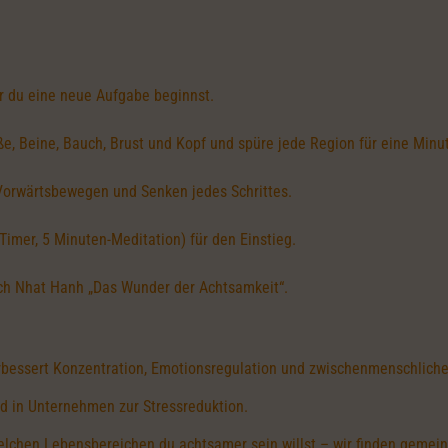
 du eine neue Aufgabe beginnst.
, Beine, Bauch, Brust und Kopf und spüre jede Region für eine Minu
Vorwärtsbewegen und Senken jedes Schrittes.
Timer, 5 Minuten-Meditation) für den Einstieg.
ich Nhat Hanh „Das Wunder der Achtsamkeit“.
erbessert Konzentration, Emotionsregulation und zwischenmenschlich
d in Unternehmen zur Stressreduktion.
 welchen Lebensbereichen du achtsamer sein willst – wir finden geme