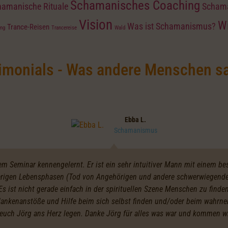
Schamanisches Coaching
hamanische Rituale
Schama
Vision
Wi
Was ist Schamanismus?
Trance-Reisen
ing
Trancereise
Wald
imonials - Was andere Menschen s
Ebba L.
Schamanismus
nem Seminar kennengelernt. Er ist ein sehr intuitiver Mann mit einem b
ierigen Lebensphasen (Tod von Angehörigen und andere schwerwiegende 
s ist nicht gerade einfach in der spirituellen Szene Menschen zu finden
dankenanstöße und Hilfe beim sich selbst finden und/oder beim wahrn
 euch Jörg ans Herz legen. Danke Jörg für alles was war und kommen wi