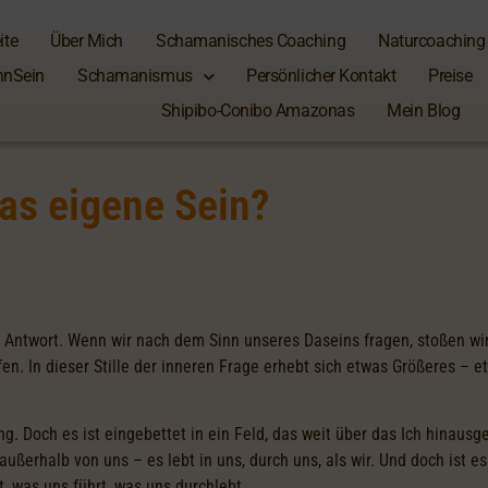
ite
Über Mich
Schamanisches Coaching
Naturcoaching
nSein
Schamanismus
Persönlicher Kontakt
Preise
Shipibo-Conibo Amazonas
Mein Blog
das eigene Sein?
 Antwort. Wenn wir nach dem Sinn unseres Daseins fragen, stoßen wir 
en. In dieser Stille der inneren Frage erhebt sich etwas Größeres – 
. Doch es ist eingebettet in ein Feld, das weit über das Ich hinaus
ußerhalb von uns – es lebt in uns, durch uns, als wir. Und doch ist es n
et, was uns führt, was uns durchlebt.