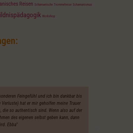
nisches Reisen
Schamanische Trommelreise
Schamanismus
ldnispädagogik
Workshop
agen:
esonderen Feingefühl und ich bin dankbar bis
Verluste) hat er mir geholfen meine Trauer
Bewertung
, die so authentisch sind. Wenn also auf der
ermöglicht mi
ehmen des eigenen selbst geben kann, dann
so authentisc
rd. Ebba"