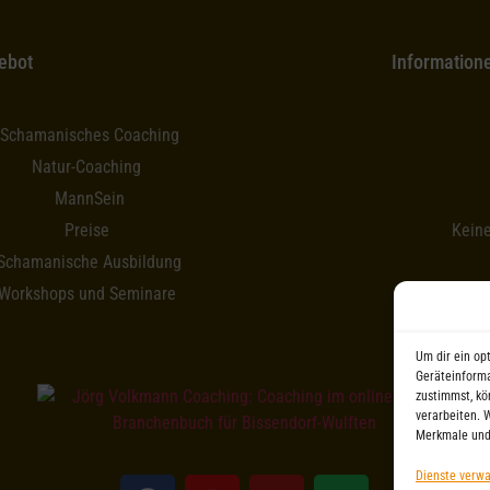
ebot
Information
Schamanisches Coaching
Natur-Coaching
MannSein
Preise
Kein
Schamanische Ausbildung
Workshops und Seminare
Um dir ein op
Geräteinforma
zustimmst, kö
verarbeiten. 
Merkmale und
Dienste verwa