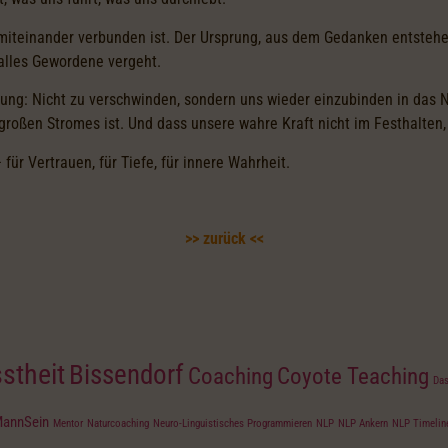
s miteinander verbunden ist. Der Ursprung, aus dem Gedanken entstehen
 alles Gewordene vergeht.
ung: Nicht zu verschwinden, sondern uns wieder einzubinden in das N
s großen Stromes ist. Und dass unsere wahre Kraft nicht im Festhalten
 für Vertrauen, für Tiefe, für innere Wahrheit.
>> zurück <<
stheit
Bissendorf
Coaching
Coyote Teaching
Das
annSein
Mentor
Naturcoaching
Neuro-Linguistisches Programmieren
NLP
NLP Ankern
NLP Timelin