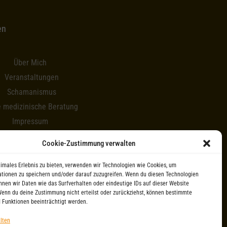
en
Über Mich
Veranstaltungen
Schamanismus
e medizinische Beratung
Impressum
Newsletter
Cookie-Zustimmung verwalten
timales Erlebnis zu bieten, verwenden wir Technologien wie Cookies, um
tionen zu speichern und/oder darauf zuzugreifen. Wenn du diesen Technologien
nnen wir Daten wie das Surfverhalten oder eindeutige IDs auf dieser Website
Wenn du deine Zustimmung nicht erteilst oder zurückziehst, können bestimmte
 Funktionen beeinträchtigt werden.
lten