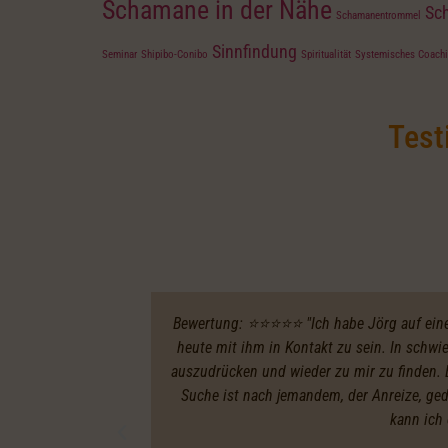
Schamane in der Nähe
Sc
Schamanentrommel
Sinnfindung
Seminar
Shipibo-Conibo
Spiritualität
Systemisches Coach
Test
Bewertung: ⭐️⭐️⭐️⭐️⭐️ "Ich habe Jörg auf ei
heute mit ihm in Kontakt zu sein. In schw
auszudrücken und wieder zu mir zu finden. E
Suche ist nach jemandem, der Anreize, ge
kann ich