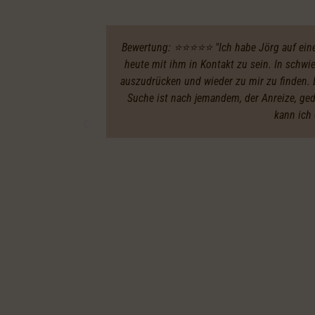
Bewertung: ⭐️⭐️⭐️⭐️⭐️ "Ich habe Jörg auf ei
heute mit ihm in Kontakt zu sein. In schw
auszudrücken und wieder zu mir zu finden. E
Suche ist nach jemandem, der Anreize, ge
kann ich