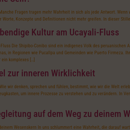
 Manche Fragen tragen mehr Wahrheit in sich als jede Antwort. Wenn 
 Worte, Konzepte und Definitionen nicht mehr greifen. In dieser Stille
ebendige Kultur am Ucayali-Fluss
-Fluss Die Shipibo-Conibo sind ein indigenes Volk des peruanischen 
as, in Regionen wie Pucallpa und Gemeinden wie Puerto Firmeza. Ihr
r ein komplexes […]
l zur inneren Wirklichkeit
 Wie wir denken, sprechen und fühlen, bestimmt, wie wir die Welt er
kzeugkasten, um innere Prozesse zu verstehen und zu verändern. In V
Begleitung auf dem Weg zu deinem 
deinem Wesenskern In uns schlummert eine Wahrheit, die darauf wart