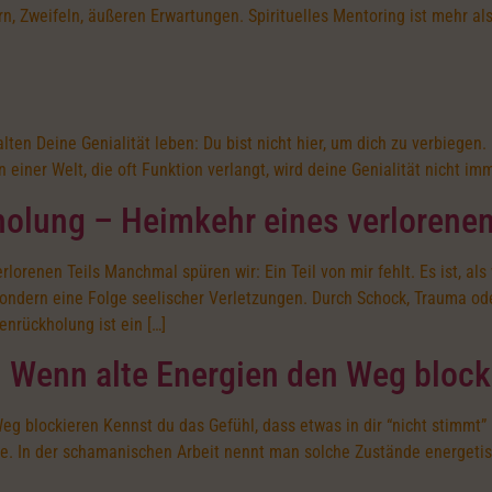
tern, Zweifeln, äußeren Erwartungen. Spirituelles Mentoring ist mehr a
lten Deine Genialität leben: Du bist nicht hier, um dich zu verbiegen.
iner Welt, die oft Funktion verlangt, wird deine Genialität nicht imm
lung – Heimkehr eines verlorenen
enen Teils Manchmal spüren wir: Ein Teil von mir fehlt. Es ist, als w
sondern eine Folge seelischer Verletzungen. Durch Schock, Trauma od
enrückholung ist ein […]
 Wenn alte Energien den Weg block
g blockieren Kennst du das Gefühl, dass etwas in dir “nicht stimmt”
ergie. In der schamanischen Arbeit nennt man solche Zustände energet