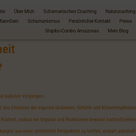
ite
Über Mich
Schamanisches Coaching
Naturcoaching
MannSein
Schamanismus
Persönlicher Kontakt
Preise
Shipibo-Conibo Amazonas
Mein Blog
eit
?
und äußeren Vorgängen.
t das Erkennen der eigenen Gedanken, Gefühle und Körperempfindung
d Klarheit, sodass wir Impulse und Reaktionen bewusst nachvollziehe
ngen aus einer zentrierten Perspektive zu treffen, anstatt automati