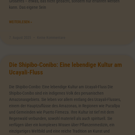
Größeres – etwas, das nicht gedacht, sondern nur erfahren werden
kann. Das eigene Sein
WEITERLESEN »
7. August 2025
Keine Kommentare
Die Shipibo-Conibo: Eine lebendige Kultur am
Ucayali-Fluss
Die Shipibo-Conibo: Eine lebendige Kultur am Ucayali-Fluss Die
Shipibo-Conibo sind ein indigenes Volk des peruanischen
Amazonasgebiets. Sie leben vor allem entlang des Ucayali-Flusses,
einem der Hauptzuflüsse des Amazonas, in Regionen wie Pucallpa
und Gemeinden wie Puerto Firmeza. Ihre Kultur ist tief mit dem
Regenwald verbunden, sowohl materiell als auch spirituell. Sie
verfügen über ein komplexes Wissen über Pflanzenmedizin, ein
einzigartiges Weltbild und eine reiche Tradition an Kunst und