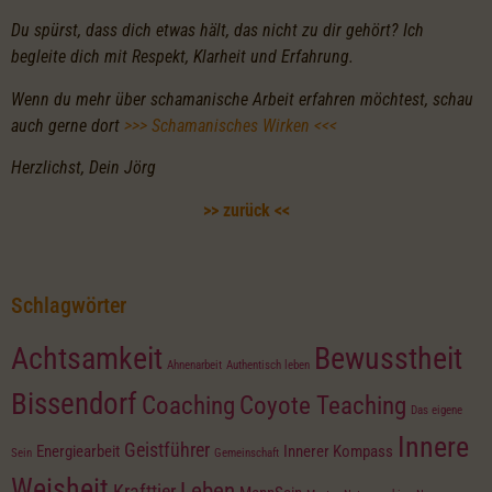
Du spürst, dass dich etwas hält, das nicht zu dir gehört? Ich
begleite dich mit Respekt, Klarheit und Erfahrung.
Wenn du mehr über schamanische Arbeit erfahren möchtest, schau
auch gerne dort
>>> Schamanisches Wirken <<<
Herzlichst, Dein Jörg
>> zurück <<
Schlagwörter
Achtsamkeit
Bewusstheit
Ahnenarbeit
Authentisch leben
Bissendorf
Coaching
Coyote Teaching
Das eigene
Innere
Geistführer
Energiearbeit
Innerer Kompass
Sein
Gemeinschaft
Weisheit
Leben
Krafttier