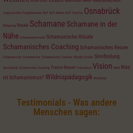
MannSein
Mentor
Naturcoaching
Neuro-
Osnabrück
Linguistisches Programmieren
NLP
NLP Ankern
NLP Timeline
Schamane
Schamane in der
Rituale
Reframing
Nähe
Schamanische Rituale
Schamanentrommel
Schamanisches Coaching
Schamanisches Reisen
Sinnfindung
Schamanische Trommelreise
Schamanismus
Seminar
Shipibo-Conibo
Vision
Was
Trance-Reisen
Spiritualität
Systemisches Coaching
Trancereise
Wald
Wildnispädagogik
ist Schamanismus?
Workshop
Testimonials - Was andere
Menschen sagen: