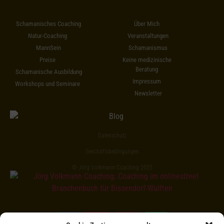
Schamanisches Coaching
Über Mich
Natur-Coaching
Veranstaltungen
MannSein
Schamanismus
Preise
Keine medizinische
Beratung
Schamanische Ausbildung
Impressum
Workshops und Seminare
Newsletter
Datenschutz
Geschäftsbedingungen
© Jörg Volkmann Coaching 2025