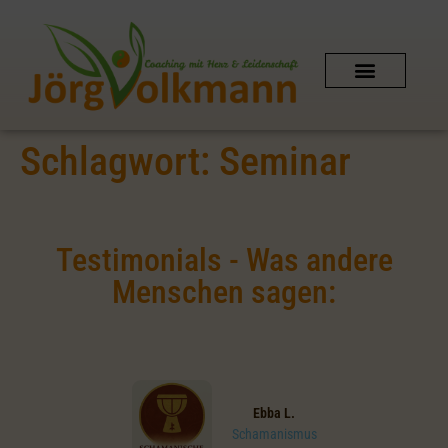
SCHAMANISCHES COACHING
AUSZEIT IN DER NATUR
PERSÖNLICHER KONTAKT
SHIPIBO-CONIBO AMAZONAS
Schlagwort:
Seminar
Testimonials - Was andere
Menschen sagen:
Ebba L.
Schamanismus