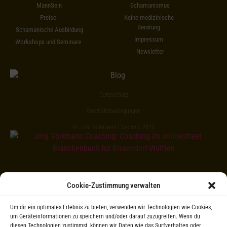
MannSein
Schamanismus
Preise
Keine medizinische
Beratung
Schamanische Ausbildung
Impressum
Workshops und Seminare
Newsletter
Datenschutz
Geschäftsbedingungen
© Jörg Volkmann Coaching 2025
Cookie-Zustimmung verwalten
Um dir ein optimales Erlebnis zu bieten, verwenden wir Technologien wie Cookies,
um Geräteinformationen zu speichern und/oder darauf zuzugreifen. Wenn du
diesen Technologien zustimmst, können wir Daten wie das Surfverhalten oder