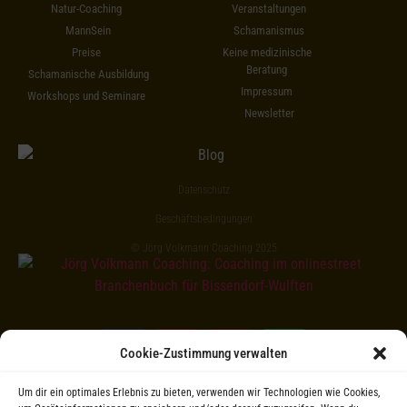
Natur-Coaching
Veranstaltungen
MannSein
Schamanismus
Preise
Keine medizinische
Beratung
Schamanische Ausbildung
Impressum
Workshops und Seminare
Newsletter
Datenschutz
Geschäftsbedingungen
© Jörg Volkmann Coaching 2025
Cookie-Zustimmung verwalten
Um dir ein optimales Erlebnis zu bieten, verwenden wir Technologien wie Cookies,