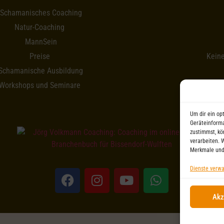
Schamanisches Coaching
Natur-Coaching
MannSein
Preise
Kein
Schamanische Ausbildung
Workshops und Seminare
Um dir ein op
Geräteinforma
zustimmst, kö
verarbeiten. 
Merkmale und
Dienste verwa
Akz