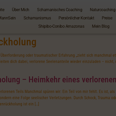
ite
Über Mich
Schamanisches Coaching
Naturcoaching
MannSein
Schamanismus
Persönlicher Kontakt
Preise
Shipibo-Conibo Amazonas
Mein Blog
ckholung
berforderung oder traumatischer Erfahrung „zieht sich manchmal etw
iten dich dabei, verlorene Seelenanteile wieder einzuladen – nicht
lung – Heimkehr eines verlorenen
enen Teils Manchmal spüren wir: Ein Teil von mir fehlt. Es ist, als w
sondern eine Folge seelischer Verletzungen. Durch Schock, Trauma od
enrückholung ist ein […]