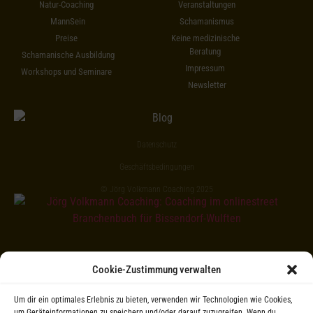
Natur-Coaching
Veranstaltungen
MannSein
Schamanismus
Preise
Keine medizinische
Beratung
Schamanische Ausbildung
Impressum
Workshops und Seminare
Newsletter
Datenschutz
Geschäftsbedingungen
© Jörg Volkmann Coaching 2025
Cookie-Zustimmung verwalten
Um dir ein optimales Erlebnis zu bieten, verwenden wir Technologien wie Cookies,
um Geräteinformationen zu speichern und/oder darauf zuzugreifen. Wenn du