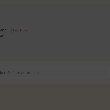
klang!…
Read More.
lang!
ess – MannSein – Achtsame Männergespräche am Lagerfeuer [7p