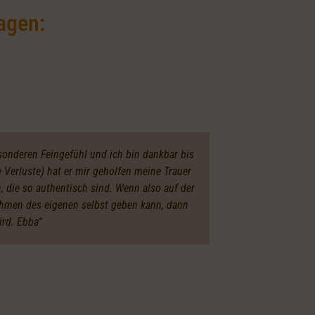
agen:
esonderen Feingefühl und ich bin dankbar bis
Verluste) hat er mir geholfen meine Trauer
Bewertung
, die so authentisch sind. Wenn also auf der
ermöglicht mi
ehmen des eigenen selbst geben kann, dann
so authentisc
rd. Ebba“