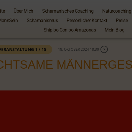
ite
Über Mich
Schamanisches Coaching
Naturcoaching
MannSein
Schamanismus
Persönlicher Kontakt
Preise
Shipibo-Conibo Amazonas
Mein Blog
VERANSTALTUNG 1 / 15
18. OKTOBER 2024 18:30
ACHTSAME MÄNNERGE