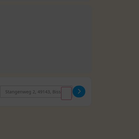
NWeK4y4]
Destination Address – MannSein – Achtsame Männergespräche a