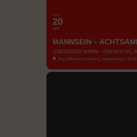
2024
20
SEP
MANNSEIN – ACHTSA
LEBENDIGER MANN – EINFACH DU, 
Jörg Volkmann Coaching
, Stangenweg 2, 49143