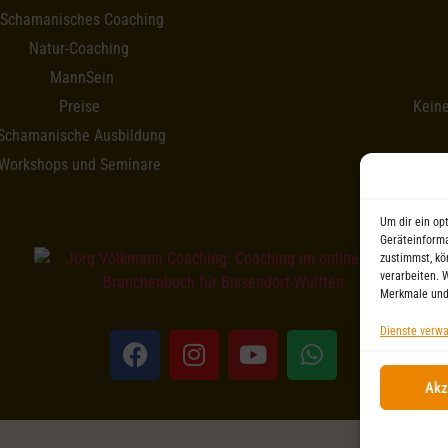
Schamanisches Coaching
Natur-Coaching
MannSein
Preise
Kein
Schamanische Ausbildung
Workshops und Seminare
Um dir ein op
Geräteinforma
zustimmst, kö
verarbeiten. 
Merkmale und
Dienste verwa
Akz