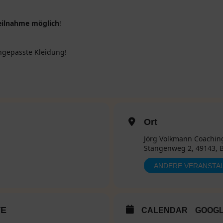
eilnahme möglich
!
ngepasste Kleidung!
Ort
Jörg Volkmann Coachin
Stangenweg 2, 49143, 
ANDERE VERANSTA
TE
CALENDAR
GOOG